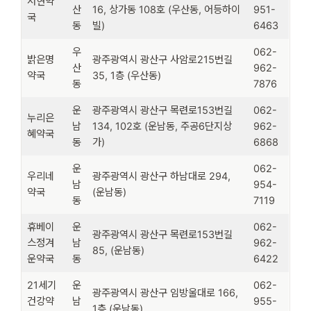
서현약
산
16, 상가동 108호 (우산동, 어등하이
951-
국
동
빌)
6463
우
062-
밝은명
광주광역시 광산구 사암로215번길
산
962-
약국
35, 1층 (우산동)
동
7876
운
광주광역시 광산구 목련로153번길
062-
누리은
남
134, 102호 (운남동, 주공6단지상
962-
혜약국
동
가)
6868
운
062-
우리네
광주광역시 광산구 하남대로 294,
남
954-
약국
(운남동)
동
7119
휴베이
운
062-
광주광역시 광산구 목련로153번길
스정겨
남
962-
85, (운남동)
운약국
동
6422
21세기
운
062-
광주광역시 광산구 임방울대로 166,
건강약
남
955-
1층 (운남동)