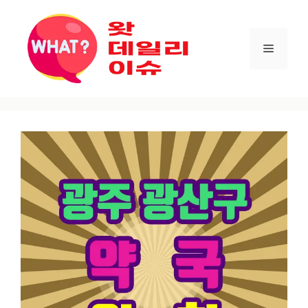
컨텐츠로
건너뛰기
메뉴