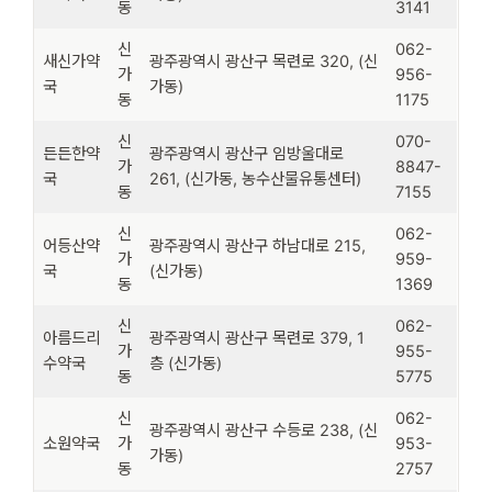
동
3141
신
062-
새신가약
광주광역시 광산구 목련로 320, (신
가
956-
국
가동)
동
1175
신
070-
든든한약
광주광역시 광산구 임방울대로
가
8847-
국
261, (신가동, 농수산물유통센터)
동
7155
신
062-
어등산약
광주광역시 광산구 하남대로 215,
가
959-
국
(신가동)
동
1369
신
062-
아름드리
광주광역시 광산구 목련로 379, 1
가
955-
수약국
층 (신가동)
동
5775
신
062-
광주광역시 광산구 수등로 238, (신
소원약국
가
953-
가동)
동
2757