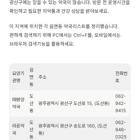
광산구에는 믿을 수 있는 약국이 많습니다. 방문 전 운영시간을
확인하고 필요한 의약품과 건강 상담을 받아보세요.
이 지역에 위치한 각 읍면동 약국리스트를 정리했습니다.
편하게 검색하기 위해 PC에서는 Ctrl+F를, 모바일에서는
브라우저 검색기능을 활용하세요.
읍
요양기
전화번
면
주소
관명
호
동
도
062-
태평양
산
광주광역시 광산구 도산로 15, (도산동)
942-
약국
동
9415
도
062-
라온약
광주광역시 광산구 송도로 160, (도산
산
946-
국
동)
동
0325