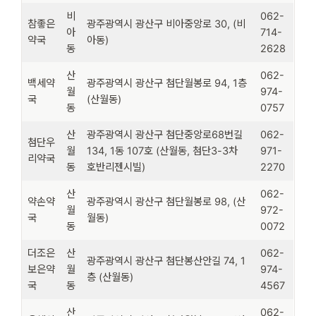
비
062-
참좋은
광주광역시 광산구 비아중앙로 30, (비
아
714-
약국
아동)
동
2628
산
062-
백세약
광주광역시 광산구 첨단월봉로 94, 1층
월
974-
국
(산월동)
동
0757
산
광주광역시 광산구 첨단중앙로68번길
062-
첨단우
월
134, 1동 107호 (산월동, 첨단3-3차
971-
리약국
동
호반리젠시빌)
2270
산
062-
약손약
광주광역시 광산구 첨단월봉로 98, (산
월
972-
국
월동)
동
0072
더조은
산
062-
광주광역시 광산구 첨단봉산안길 74, 1
보은약
월
974-
층 (산월동)
국
동
4567
산
062-