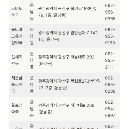
운
062-
토마토
광주광역시 광산구 목련로153번길
남
956-
약국
79, 1층 (운남동)
동
0365
옵티마
운
062-
광주광역시 광산구 임방울대로 142-
도유삼
남
955-
12, (운남동)
성약국
동
9169
운
062-
신세기
광주광역시 광산구 하남대로 292,
남
955-
약국
(운남동)
동
2111
새운남
운
062-
광주광역시 광산구 목련로273번안길
종로약
남
955-
23, 2층 (운남동)
국
동
0288
운
062-
실로암
광주광역시 광산구 하남대로 288,
남
954-
약국
(운남동)
동
6897
운
062-