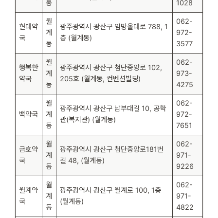
동
1028
월
062-
현대약
광주광역시 광산구 임방울대로 788, 1
계
972-
국
층 (월계동)
동
3577
월
062-
행복한
광주광역시 광산구 첨단중앙로 102,
계
973-
약국
205호 (월계동, 컨벤션빌딩)
동
4275
월
062-
광주광역시 광산구 남부대길 10, 공학
백약국
계
972-
관(복지관) (월계동)
동
7651
월
062-
금호약
광주광역시 광산구 첨단중앙로181번
계
971-
국
길 48, (월계동)
동
9226
월
062-
월계약
광주광역시 광산구 월계로 100, 1층
계
971-
국
(월계동)
동
4822