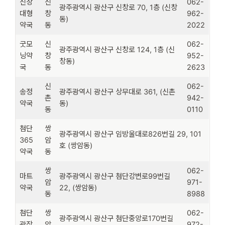
신창
신
062-
광주광역시 광산구 신창로 70, 1층 (신창
대형
창
962-
동)
약국
동
2022
굿모
신
062-
광주광역시 광산구 신창로 124, 1층 (신
닝약
창
952-
창동)
국
동
2623
신
062-
송정
광주광역시 광산구 상무대로 361, (신촌
촌
942-
약국
동)
동
0110
첨단
쌍
광주광역시 광산구 임방울대로826번길 29, 101
365
암
호 (쌍암동)
약국
동
쌍
062-
마트
광주광역시 광산구 첨단강변로99번길
암
971-
약국
22, (쌍암동)
동
8988
첨단
쌍
062-
광주광역시 광산구 첨단중앙로170번길
광장
암
972-