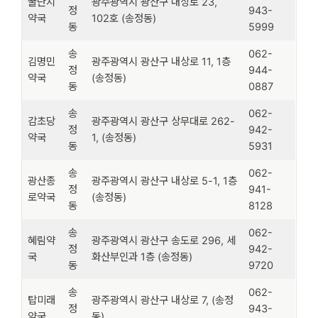
꿀단지
광주광역시 광산구 내상로 23,
정
943-
약국
102호 (송정동)
동
5999
송
062-
김명민
광주광역시 광산구 내상로 11, 1층
정
944-
약국
(송정동)
동
0887
송
062-
감초당
광주광역시 광산구 상무대로 262-
정
942-
약국
1, (송정동)
동
5931
송
062-
광산종
광주광역시 광산구 내상로 5-1, 1층
정
941-
로약국
(송정동)
동
8128
송
062-
혜림약
광주광역시 광산구 송도로 296, 세
정
942-
국
화산부인과 1층 (송정동)
동
9720
송
062-
탑미래
광주광역시 광산구 내상로 7, (송정
정
943-
약국
동)