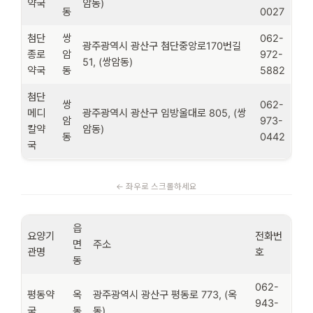
약국
암동)
동
0027
첨단
쌍
062-
광주광역시 광산구 첨단중앙로170번길
종로
암
972-
51, (쌍암동)
약국
동
5882
첨단
쌍
062-
메디
광주광역시 광산구 임방울대로 805, (쌍
암
973-
칼약
암동)
동
0442
국
읍
요양기
전화번
면
주소
관명
호
동
062-
평동약
옥
광주광역시 광산구 평동로 773, (옥
943-
국
동
동)