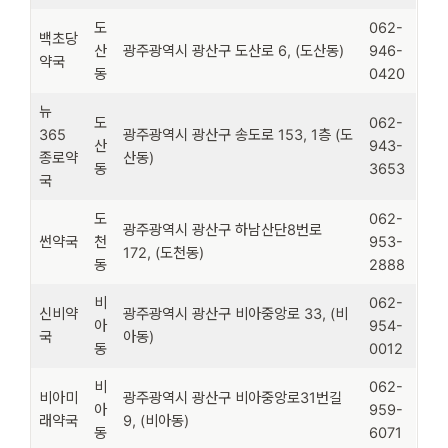
도
062-
백초당
산
광주광역시 광산구 도산로 6, (도산동)
946-
약국
동
0420
뉴
도
062-
365
광주광역시 광산구 송도로 153, 1층 (도
산
943-
종로약
산동)
동
3653
국
도
062-
광주광역시 광산구 하남산단8번로
썬약국
천
953-
172, (도천동)
동
2888
비
062-
신비약
광주광역시 광산구 비아중앙로 33, (비
아
954-
국
아동)
동
0012
비
062-
비아미
광주광역시 광산구 비아중앙로31번길
아
959-
래약국
9, (비아동)
동
6071