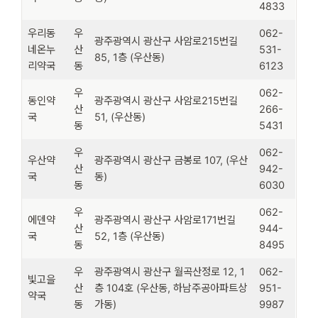
4833
우리동
우
062-
광주광역시 광산구 사암로215번길
네온누
산
531-
85, 1층 (우산동)
리약국
동
6123
우
062-
동인약
광주광역시 광산구 사암로215번길
산
266-
국
51, (우산동)
동
5431
우
062-
우산약
광주광역시 광산구 금봉로 107, (우산
산
942-
국
동)
동
6030
우
062-
에덴약
광주광역시 광산구 사암로171번길
산
944-
국
52, 1층 (우산동)
동
8495
우
광주광역시 광산구 월곡산정로 12, 1
062-
빛고을
산
층 104호 (우산동, 하남주공아파트상
951-
약국
동
가동)
9987