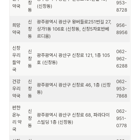
창
953-
약국
(신창동)
동
8728
신
광주광역시 광산구 왕버들로251번길 27,
희망
956-
창
상가1동 106호 (신창동, 신창5차호반베
약국
8956
동
르디움)
신창
신
062-
우리
광주광역시 광산구 신창로 121, 1층 105
창
962-
들약
호 (신창동)
동
6288
국
건강
신
062-
광주광역시 광산구 신창로 46, 1층 (신창
우리
창
953-
동)
약국
동
7868
편한
신
062-
온누
광주광역시 광산구 신창로 68, 파라다이
창
951-
리 약
스빌딩 1층 (신창동)
동
0778
국