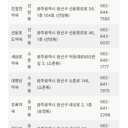
선
062-
친절한
광주광역시 광산구 선운중앙로 56,
암
944-
약국
1층 104호 (선암동)
동
7585
선
062-
선운포
광주광역시 광산구 선운중앙로 46,
암
943-
도약국
1층 (선암동)
동
0031
소
062-
새금호
광주광역시 광산구 어등대로665번
촌
945-
약국
길 3, (소촌동)
동
1777
소
062-
대명당
광주광역시 광산구 소촌로 146,
촌
941-
약국
(소촌동)
동
7975
송
062-
초록약
광주광역시 광산구 내상로 2, 1층
정
941-
국
(송정동)
동
2268
송
062-