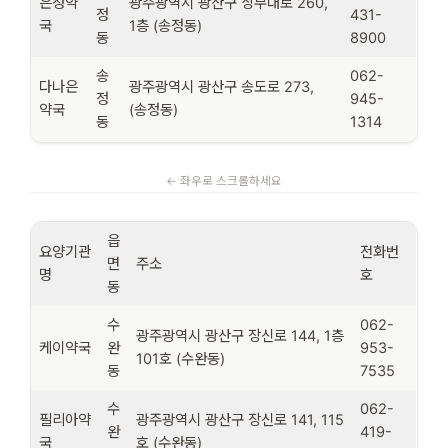
은성약
광주광역시 광산구 상무대로 260,
정
431-
국
1층 (송정동)
동
8900
송
062-
다나은
광주광역시 광산구 송도로 273,
정
945-
약국
(송정동)
동
1314
읍
요양기관
전화번
면
주소
명
호
동
수
062-
광주광역시 광산구 장신로 144, 1층
케이약국
완
953-
101호 (수완동)
동
7535
수
062-
필리아약
광주광역시 광산구 장신로 141, 115
완
419-
국
호 (수완동)