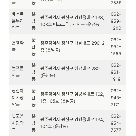
국
동
7336
베스트
운
062-
광주광역시 광산구 임방울대로 138,
온누리
남
959-
103호 베스트온누리약국 (운남동)
약국
동
1200
운
062-
은행약
광주광역시 광산구 하남대로 290, 2
남
952-
국
층 (운남동)
동
1555
운
062-
늘푸른
광주광역시 광산구 하남대로 280,
남
961-
약국
(운남동)
동
1919
광산아
운
062-
광주광역시 광산구 임방울대로 162,
이사랑
남
946-
1층 105호 (운남동)
약국
동
7171
빛고을
운
062-
광주광역시 광산구 임방울대로 134,
사랑약
남
954-
104호 (운남동)
국
동
7577