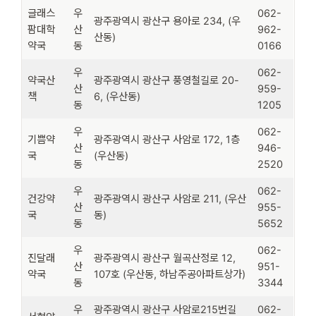
글래스
우
062-
광주광역시 광산구 용아로 234, (우
팜대학
산
962-
산동)
약국
동
0166
우
062-
약국산
광주광역시 광산구 풍영철길로 20-
산
959-
책
6, (우산동)
동
1205
우
062-
기쁨약
광주광역시 광산구 사암로 172, 1층
산
946-
국
(우산동)
동
2520
우
062-
건강약
광주광역시 광산구 사암로 211, (우산
산
955-
국
동)
동
5652
우
062-
진달래
광주광역시 광산구 월곡산정로 12,
산
951-
약국
107호 (우산동, 하남주공아파트상가)
동
3344
우
광주광역시 광산구 사암로215번길
062-