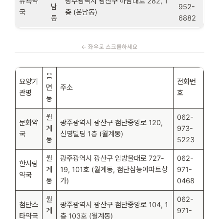
뉴욕약
광주광역시 광산구 하남대로 282, 1
남
952-
국
층 (운남동)
동
6882
읍
요양기
전화번
면
주소
관명
호
동
월
062-
문화약
광주광역시 광산구 첨단중앙로 120,
계
973-
국
신영빌딩 1층 (월계동)
동
5223
월
광주광역시 광산구 임방울대로 727-
062-
한사랑
계
19, 101호 (월계동, 첨단삼능아파트상
971-
약국
동
가)
0468
월
062-
첨단스
광주광역시 광산구 첨단중앙로 104, 1
계
971-
타약국
층 103호 (월계동)