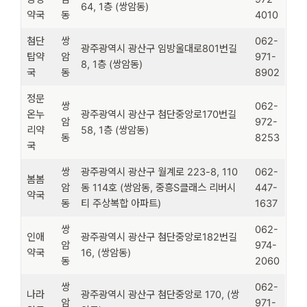
64, 1층 (쌍암동)
약국
동
4010
첨단
쌍
062-
광주광역시 광산구 임방울대로801번길
탑약
암
971-
8, 1층 (쌍암동)
국
동
8902
정문
쌍
062-
온누
광주광역시 광산구 첨단중앙로170번길
암
972-
리약
58, 1층 (쌍암동)
동
8253
국
쌍
광주광역시 광산구 월계로 223-8, 110
062-
봄봄
암
동 114호 (쌍암동, 중흥S클래스 리버시
447-
약국
동
티 주상복합 아파트)
1637
쌍
062-
인애
광주광역시 광산구 첨단중앙로182번길
암
974-
약국
16, (쌍암동)
동
2060
쌍
062-
나라
광주광역시 광산구 첨단중앙로 170, (쌍
암
971-