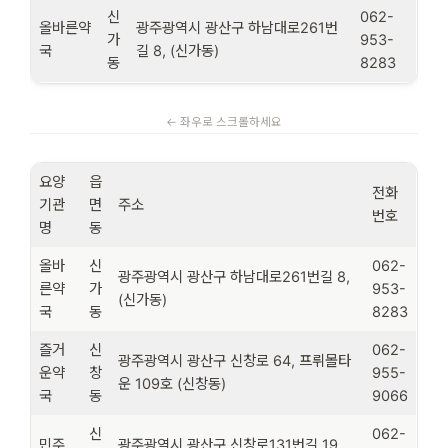
신
062-
올바른약
광주광역시 광산구 하남대로261번
가
953-
국
길 8, (신가동)
동
8283
요양
읍
전화
기관
면
주소
번호
명
동
올바
신
062-
광주광역시 광산구 하남대로261번길 8,
른약
가
953-
(신가동)
국
동
8283
즐거
신
062-
광주광역시 광산구 신창로 64, 프뤼몰타
운약
창
955-
운 109호 (신창동)
국
동
9066
신
062-
민주
광주광역시 광산구 신창로131번길 19,