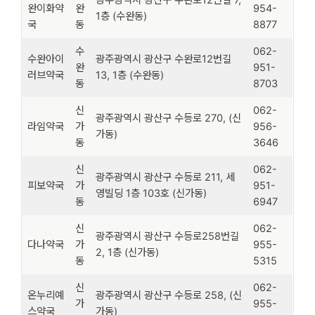
완이화약
완
954-
1층 (수완동)
국
동
8877
수
062-
수완아이
광주광역시 광산구 수완로12번길
완
951-
러브약국
13, 1층 (수완동)
동
8703
신
062-
광주광역시 광산구 수등로 270, (신
라임약국
가
956-
가동)
동
3646
신
062-
광주광역시 광산구 수등로 211, 세
피보약국
가
951-
영빌딩 1층 103호 (신가동)
동
6947
신
062-
광주광역시 광산구 수등로258번길
다나약국
가
955-
2, 1층 (신가동)
동
5315
신
062-
온누리예
광주광역시 광산구 수등로 258, (신
가
955-
스약국
가동)