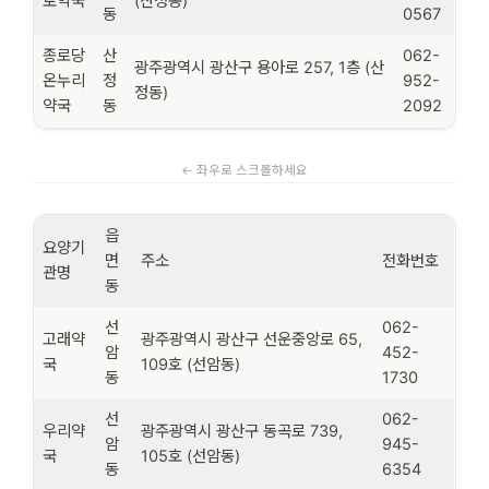
로약국
(산정동)
동
0567
종로당
산
062-
광주광역시 광산구 용아로 257, 1층 (산
온누리
정
952-
정동)
약국
동
2092
읍
요양기
면
주소
전화번호
관명
동
선
062-
고래약
광주광역시 광산구 선운중앙로 65,
암
452-
국
109호 (선암동)
동
1730
선
062-
우리약
광주광역시 광산구 동곡로 739,
암
945-
국
105호 (선암동)
동
6354