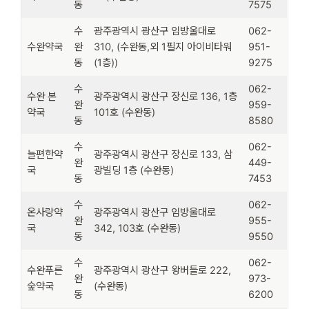
동
7575
수
광주광역시 광산구 임방울대로
062-
수완약국
완
310, (수완동,외 1필지 아이비타워
951-
동
(1층))
9275
수
062-
수완 본
광주광역시 광산구 장신로 136, 1층
완
959-
약국
101호 (수완동)
동
8580
수
062-
늘편한약
광주광역시 광산구 장신로 133, 삼
완
449-
국
광빌딩 1층 (수완동)
동
7453
수
062-
온사랑약
광주광역시 광산구 임방울대로
완
955-
국
342, 103호 (수완동)
동
9550
수
062-
수완푸른
광주광역시 광산구 왕버들로 222,
완
973-
숲약국
(수완동)
동
6200