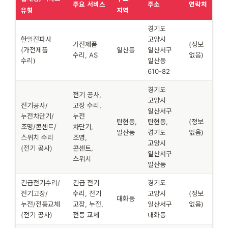
주요 서비스
주소
연락처
유형
지역
경기도
한일전파사
고양시
가전제품
(정보
(가전제품
일산동
일산서구
수리, AS
없음)
수리)
일산동
610-82
경기도
전기 공사,
고양시
전기공사/
고장 수리,
일산서구
누전차단기/
누전
탄현동,
탄현동,
(정보
조명/콘센트/
차단기,
일산동
경기도
없음)
스위치 수리
조명,
고양시
(전기 공사)
콘센트,
일산서구
스위치
일산동
긴급전기수리/
긴급 전기
경기도
전기고장/
수리, 전기
고양시
(정보
대화동
누전/전등교체
고장, 누전,
일산서구
없음)
(전기 공사)
전등 교체
대화동