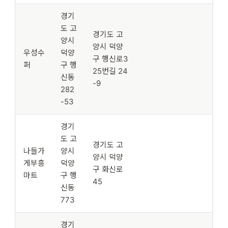
경기
도 고
경기도 고
양시
양시 덕양
우성수
덕양
구 행신로3
퍼
구 행
25번길 24
신동
-9
282
-53
경기
도 고
경기도 고
나들가
양시
양시 덕양
게부흥
덕양
구 화신로
마트
구 행
45
신동
773
경기