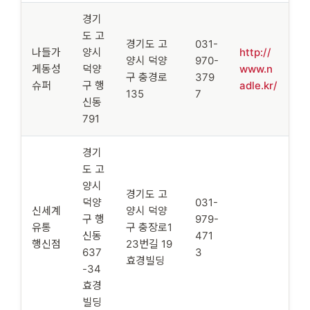
경기
도 고
경기도 고
031-
나들가
양시
http://
양시 덕양
970-
게동성
덕양
www.n
구 충경로
379
슈퍼
구 행
adle.kr/
135
7
신동
791
경기
도 고
양시
경기도 고
덕양
031-
신세계
양시 덕양
구 행
979-
유통
구 충장로1
신동
471
행신점
23번길 19
637
3
효경빌딩
-34
효경
빌딩