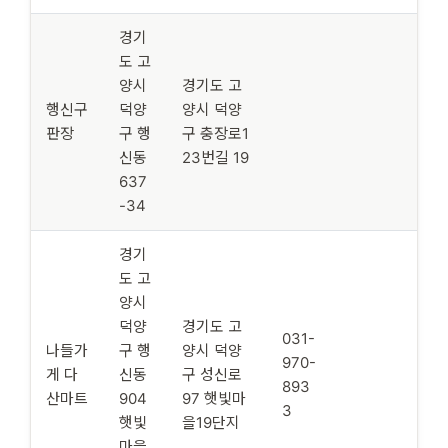
경기
도 고
양시
경기도 고
행신구
덕양
양시 덕양
판장
구 행
구 충장로1
신동
23번길 19
637
-34
경기
도 고
양시
덕양
경기도 고
031-
나들가
구 행
양시 덕양
970-
게 다
신동
구 성신로
893
산마트
904
97 햇빛마
3
햇빛
을19단지
마을