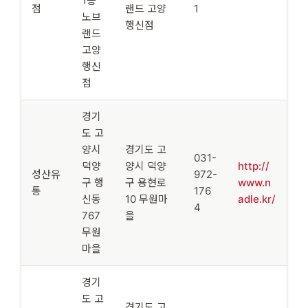
1층
점
랜드 고양
1
노브
행신점
랜드
고양
행신
점
경기
도 고
양시
경기도 고
031-
덕양
양시 덕양
http://
성산유
972-
구 행
구 용현로
www.n
통
176
신동
10 무원마
adle.kr/
4
767
을
무원
마을
경기
도 고
경기도 고