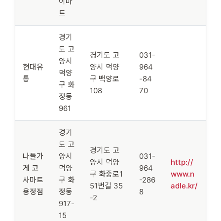
이마
트
경기
도 고
경기도 고
031-
양시
현대유
양시 덕양
964
덕양
통
구 백양로
-84
구 화
108
70
정동
961
경기
도 고
경기도 고
나들가
양시
031-
양시 덕양
http://
게 코
덕양
964
구 화중로1
www.n
사마트
구 화
-286
51번길 35
adle.kr/
용정점
정동
8
-2
917-
15