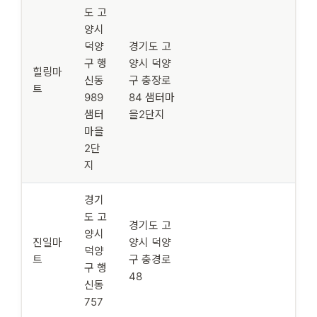
도 고
양시
덕양
경기도 고
구 행
양시 덕양
힐링마
신동
구 충장로
트
989
84 샘터마
샘터
을2단지
마을
2단
지
경기
도 고
경기도 고
양시
진일마
양시 덕양
덕양
트
구 충경로
구 행
48
신동
757