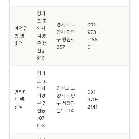
경기
도 고
경기도 고
031-
이전유
양시
양시 덕양
973
통 햇
덕양
구 행신로
-185
빛점
구 행
357
0
신동
915
경기
도 고
양시
경기도 고
열린마
031-
덕양
양시 덕양
트 행
979-
구 행
구 서정마
신점
2141
신동
을1로 14
107
9-3