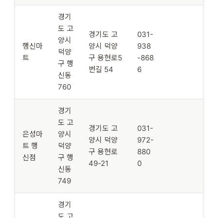
경기
도 고
경기도 고
031-
양시
행신마
양시 덕양
938
덕양
트
구 용현로5
-868
구 행
번길 54
6
신동
760
경기
도 고
경기도 고
031-
은성마
양시
양시 덕양
972-
트 행
덕양
구 용현로
880
신점
구 행
49-21
0
신동
749
경기
도 고