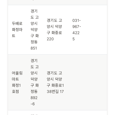
경기
도 고
경기도 고
031-
두배로
양시
양시 덕양
967-
화정마
덕양
구 화중로
422
트
구 화
220
5
정동
851
경기
도 고
어울림
양시
경기도 고
마트
덕양
양시 덕양
화정1
구 화
구 화중로1
호점
정동
38번길 17
892
-6