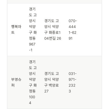
경기
도 고
양시
경기도 고
070-
행복마
덕양
양시 덕양
444
트
구 화
구 화중로1
1-62
정동
04번길 26
91
967
-1
경기
도 고
양시
경기도 고
031-
부영슈
덕양
양시 덕양
971-
퍼
구 화
구 백양로
232
정동
27
3
100
4