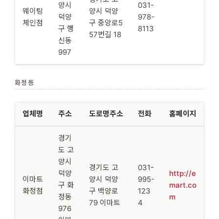
양시
031-
웨이팅
양시 덕양
덕양
978-
체인점
구 중앙로5
구 행
8113
57번길 18
신동
997
화정동
업체명
주소
도로명주소
전화
홈페이지
경기
도 고
양시
경기도 고
031-
덕양
http://e
이마트
양시 덕양
995-
구 화
mart.co
화정점
구 백양로
123
정동
m
79 이마트
4
976