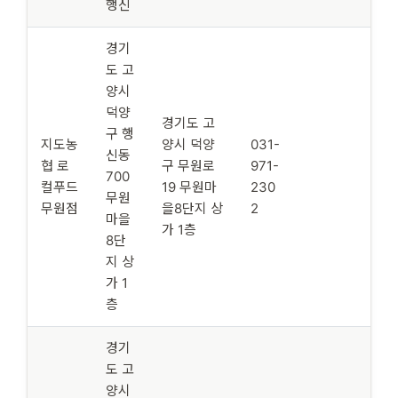
행신
경기
도 고
양시
덕양
경기도 고
구 행
지도농
양시 덕양
031-
신동
협 로
구 무원로
971-
700
컬푸드
19 무원마
230
무원
무원점
을8단지 상
2
마을
가 1층
8단
지 상
가 1
층
경기
도 고
양시