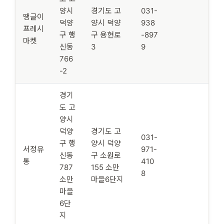
양시
경기도 고
031-
땡글이
덕양
양시 덕양
938
프레시
구 행
구 용현로
-897
마켓
신동
3
9
766
-2
경기
도 고
양시
덕양
경기도 고
031-
구 행
양시 덕양
서정유
971-
신동
구 소원로
통
410
787
155 소만
8
소만
마을6단지
마을
6단
지