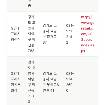
층
경기
http://
도 고
www.gs
경기도 고
031-
GS더
양시
retail.c
양시 덕양
971-
프레시
덕양
om/GS
구 충경로
214
행신점
구 행
Super/i
87
2
신동
ndex.as
783
px
경기
도 고
GS더
양시
경기도 고
031-
프레시
덕양
양시 덕양
974-
행신무
구 행
구 무원로6
260
원점
신동
번길 41
0
713-
3