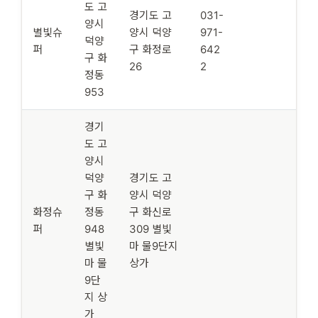
도 고
경기도 고
031-
양시
별빛슈
양시 덕양
971-
덕양
퍼
구 화정로
642
구 화
26
2
정동
953
경기
도 고
양시
덕양
경기도 고
구 화
양시 덕양
화정슈
정동
구 화신로
퍼
948
309 별빛
별빛
마 물9단지
마 물
상가
9단
지 상
가