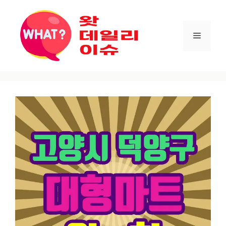
컨텐츠로
건너뛰기
메뉴