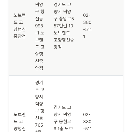
덕양
경기도 고
구 행
양시 덕양
노브랜
02-
신동
구 중앙로5
드 고
380
998
57번길 10
양행신
-511
-1 노
노브랜드
중앙점
1
브랜
고양행신중
드 고
앙점
양행
신중
앙점
경기
도 고
양시
덕양
경기도 고
구 행
노브랜
양시 덕양
02-
신동
드 고
구 용현로
380
765
양행신
9 1층 노브
-511