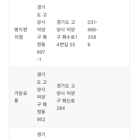
경기
도 고
양시
경기도 고
031-
명지편
덕양
양시 덕양
966-
의점
구 화
구 화수로1
358
정동
4번길 55
8
697
-1
경기
도 고
경기도 고
양시
가온유
양시 덕양
덕양
통
구 화신로
구 화
284
정동
952
경기