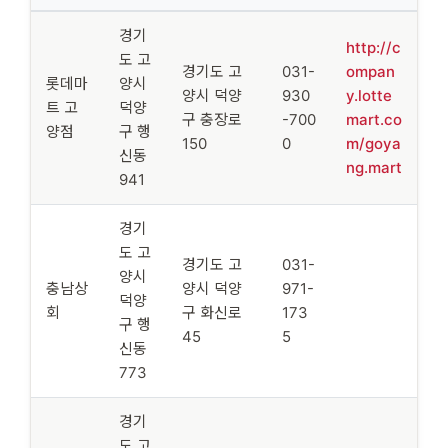
경기
http://c
도 고
경기도 고
031-
ompan
롯데마
양시
양시 덕양
930
y.lotte
트 고
덕양
구 충장로
-700
mart.co
양점
구 행
150
0
m/goya
신동
ng.mart
941
경기
도 고
경기도 고
031-
양시
충남상
양시 덕양
971-
덕양
회
구 화신로
173
구 행
45
5
신동
773
경기
도 고