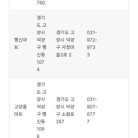
760
경기
도 고
양시
경기도 고
031-
행신마
덕양
양시 덕양
972-
트
구 행
구 서정마
973
신동
을2로 2
3
107
4
경기
도 고
양시
경기도 고
031-
고양홈
덕양
양시 덕양
907-
마트
구 행
구 소원로
077
신동
267
7
109
6