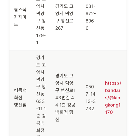
양시
경기도 고
031-
팜스식
덕양
양시 덕양
972-
자재마
구 행
구 행신로
896
트
신동
267
6
179-
1
경기
도 고
양시
경기도 고
덕양
양시 덕양
https://
구 행
050
킹콩백
구 행신로1
band.u
신동
7-14
화점
43번길 4
s/@kin
633
13-3
행신점
4 1층 킹콩
gkong1
-11 1
732
백화점 행
170
층 킹
신
콩백
화점