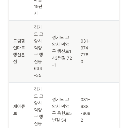
19단
지
경기
도 고
경기도 고
드림할
양시
031-
양시 덕양
인마트
덕양
974-
구 행신로1
행신본
구 행
778
43번길 72
점
신동
0
-1
634
-35
경기
도 고
경기도 고
031-
양시
제이큐
양시 덕양
938
덕양
브
구 용현로5
-868
구 행
번길 54
2
신동