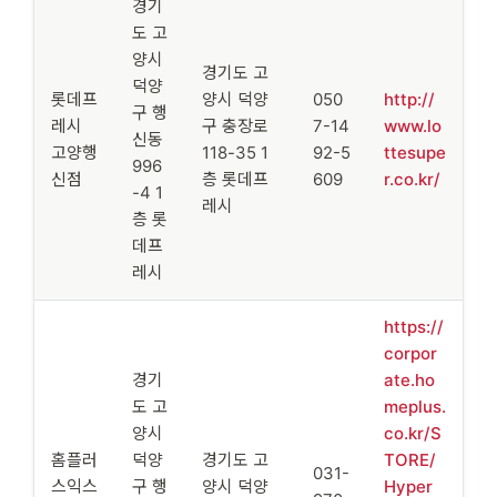
경기
도 고
양시
경기도 고
덕양
롯데프
양시 덕양
050
http://
구 행
레시
구 충장로
7-14
www.lo
신동
고양행
118-35 1
92-5
ttesupe
996
신점
층 롯데프
609
r.co.kr/
-4 1
레시
층 롯
데프
레시
https://
corpor
경기
ate.ho
도 고
meplus.
양시
co.kr/S
홈플러
덕양
경기도 고
TORE/
031-
스익스
구 행
양시 덕양
Hyper