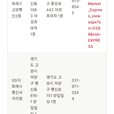
970-
프레스
신동
구 중앙로
Market
854
고양행
108
442 아성
_Expres
5
신2점
3 아
프라자 1층
s_view.
성프
aspx?s
라자
n=038
1층
8&ind=
EXPRE
SS
경기
도 고
양시
덕양
경기도 고
GS더
031-
구 행
양시 덕양
프레시
971-
신동
구 행신로
행신사
024
616-
151 양일빌
거리점
4
1 양
딩 1층
일빌
딩 1