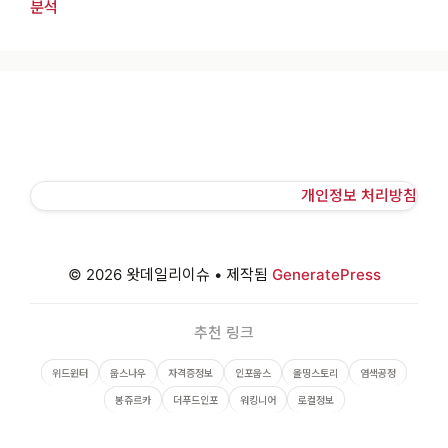
분석
개인정보 처리방침
© 2026 왓데일리이슈
• 제작됨
GeneratePress
추천 링크
위드윈터
웁스나우
자격증정보
인포웁스
올띵스토리
염색공정
봉쥬르카
더푸드인포
워킹니어
로컬정보