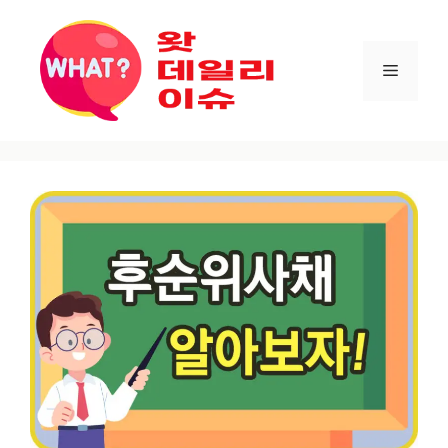
컨텐츠로
건너뛰기
메뉴