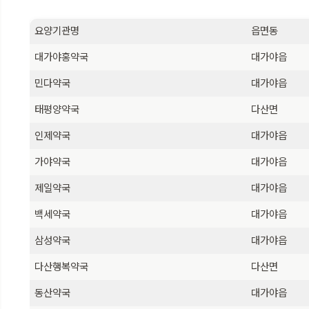
요양기관명
읍면동
대가야홍약국
대가야읍
민다약국
대가야읍
태평양약국
다산면
인제약국
대가야읍
가야약국
대가야읍
제일약국
대가야읍
백세약국
대가야읍
삼성약국
대가야읍
다산행복약국
다산면
동산약국
대가야읍