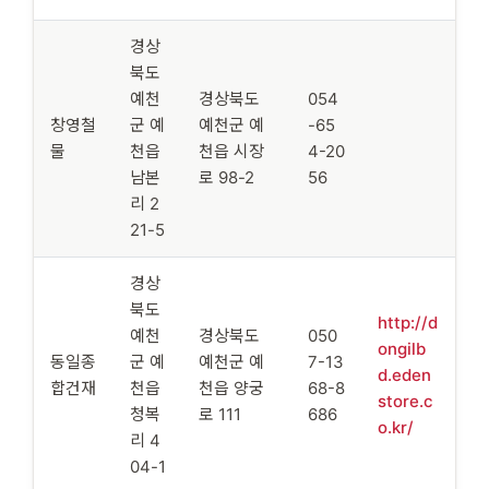
경상
북도
예천
경상북도
054
창영철
군 예
예천군 예
-65
물
천읍
천읍 시장
4-20
남본
로 98-2
56
리 2
21-5
경상
북도
http://d
예천
경상북도
050
ongilb
동일종
군 예
예천군 예
7-13
d.eden
합건재
천읍
천읍 양궁
68-8
store.c
청복
로 111
686
o.kr/
리 4
04-1