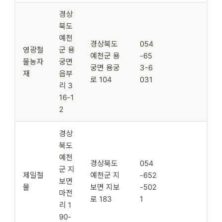
경상
북도
예천
경상북도
054
영광철
군 용
예천군 용
-65
물농자
궁면
궁면 용궁
3-6
재
읍부
로 104
031
리 3
16-1
2
경상
북도
예천
경상북도
054
군 지
제일철
예천군 지
-652
보면
물
보면 지보
-502
마전
로 183
1
리 1
90-