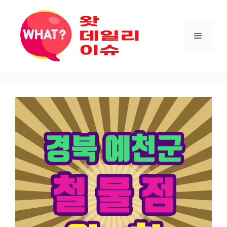
컨텐츠로
건너뛰기
메뉴