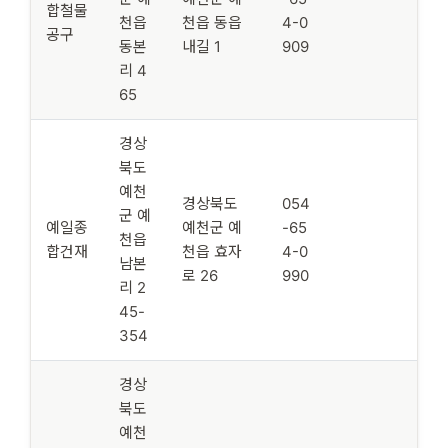
합철물
천읍
천읍 동읍
4-0
공구
동본
내길 1
909
리 4
65
경상
북도
예천
경상북도
054
군 예
예일종
예천군 예
-65
천읍
합건재
천읍 효자
4-0
남본
로 26
990
리 2
45-
354
경상
북도
예천