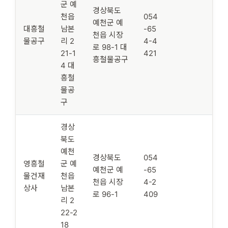
군 예
경상북도
천읍
054
예천군 예
대흥철
남본
-65
천읍 시장
물공구
리 2
4-4
로 98-1 대
21-1
421
흥철물공구
4 대
흥철
물공
구
경상
북도
예천
경상북도
054
영흥철
군 예
예천군 예
-65
물건재
천읍
천읍 시장
4-2
상사
남본
로 96-1
409
리 2
22-2
18