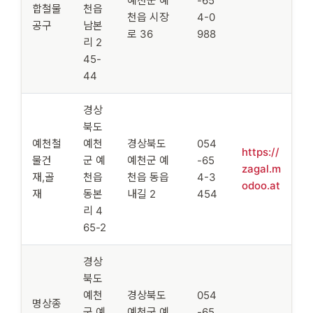
예천군 예
-65
합철물
천읍
천읍 시장
4-0
공구
남본
로 36
988
리 2
45-
44
경상
북도
예천철
예천
경상북도
054
https://
물건
군 예
예천군 예
-65
zagal.m
재,골
천읍
천읍 동읍
4-3
odoo.at
재
동본
내길 2
454
리 4
65-2
경상
북도
예천
경상북도
054
명상종
군 예
예천군 예
-65