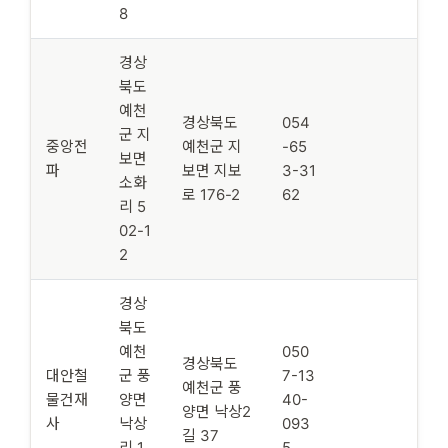
8
경상
북도
예천
경상북도
054
군 지
중앙전
예천군 지
-65
보면
파
보면 지보
3-31
소화
로 176-2
62
리 5
02-1
2
경상
북도
예천
050
경상북도
대안철
군 풍
7-13
예천군 풍
물건재
양면
40-
양면 낙상2
사
낙상
093
길 37
리 1
5