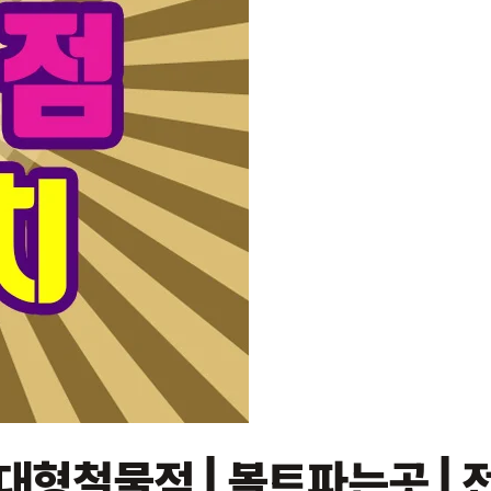
대형철물점 | 볼트파는곳 | 전