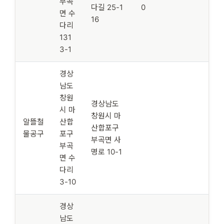
부곡
다길 25-1
0
면 수
16
다리
131
3-1
경상
남도
창원
경상남도
시 마
창원시 마
알뜰철
산합
산합포구
물공구
포구
부곡면 사
부곡
명로 10-1
면 수
다리
3-10
경상
남도