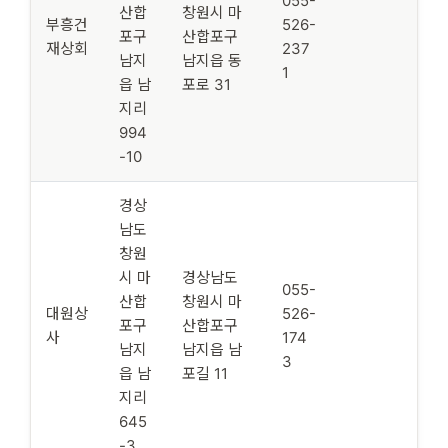
055-
산합
창원시 마
부흥건
526-
포구
산합포구
재상회
237
남지
남지읍 동
1
읍 남
포로 31
지리
994
-10
경상
남도
창원
시 마
경상남도
055-
산합
창원시 마
대원상
526-
포구
산합포구
사
174
남지
남지읍 남
3
읍 남
포길 11
지리
645
-3