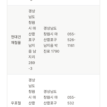
경상
남도
창원
시 마
경상남도
산합
창원시 마
055-
현대건
포구
산합포구
526-
재철물
남지
남지읍 박
1161
읍 남
진로 1790
지리
289
-3
경상
남도
창원
경상남도
시 마
창원시 마
055-
우포철
산합
산합포구
532