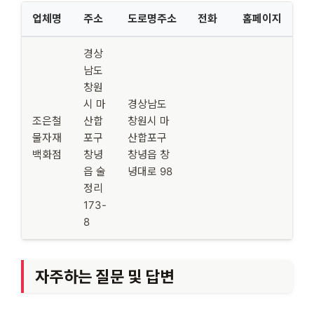
업체명
주소
도로명주소
전화
홈페이지
경상
남도
창원
시 마
경상남도
조은철
산합
창원시 마
물자재
포구
산합포구
백화점
창녕
창녕읍 창
읍 술
녕대로 98
정리
173-
8
자주하는 질문 및 답변