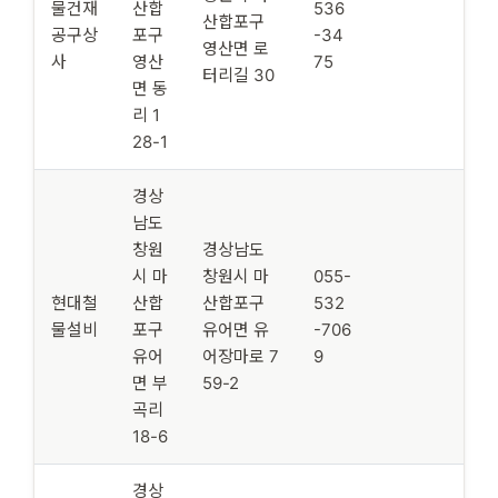
물건재
산합
536
산합포구
공구상
포구
-34
영산면 로
사
영산
75
터리길 30
면 동
리 1
28-1
경상
남도
창원
경상남도
시 마
창원시 마
055-
현대철
산합
산합포구
532
물설비
포구
유어면 유
-706
유어
어장마로 7
9
면 부
59-2
곡리
18-6
경상