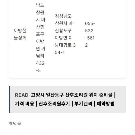
남도
창원
경상남도
시 마
창원시 마
055-
산합
이방철
산합포구
532
포구
물상회
이방면 이
-561
이방
방대합로 3
2
면 거
54-1
남리
432
-5
READ
고양시 일산동구 산후조리원 위치 준비물 |
가격 비용 | 산후조리원후기 | 부기관리 | 예약방법
창녕읍