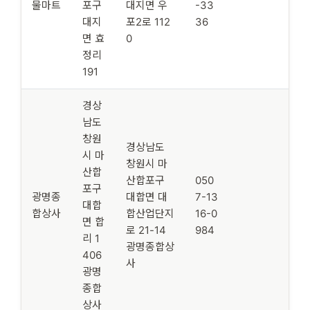
물마트
포구
대지면 우
-33
대지
포2로 112
36
면 효
0
정리
191
경상
남도
창원
경상남도
시 마
창원시 마
산합
산합포구
050
포구
광명종
대합면 대
7-13
대합
합상사
합산업단지
16-0
면 합
로 21-14
984
리 1
광명종합상
406
사
광명
종합
상사