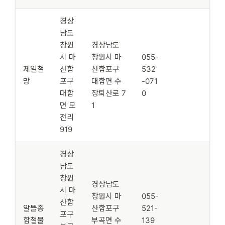
경상
남도
창원
경상남도
시 마
창원시 마
055-
제일철
산합
산합포구
532
망
포구
대합면 수
-071
대합
장퇴산로 7
0
면 모
1
전리
919
경상
남도
창원
경상남도
시 마
창원시 마
055-
산합
알뜰종
산합포구
521-
포구
합철물
부곡면 수
139