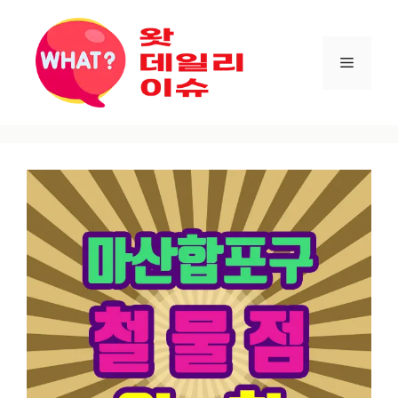
컨텐츠로
건너뛰기
메뉴