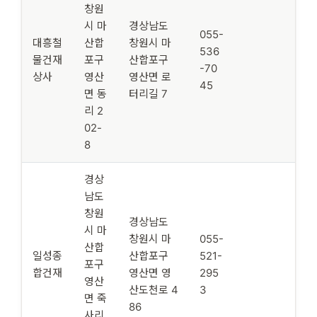
창원
시 마
경상남도
055-
대흥철
산합
창원시 마
536
물건재
포구
산합포구
-70
상사
영산
영산면 로
45
면 동
터리길 7
리 2
02-
8
경상
남도
창원
경상남도
시 마
창원시 마
055-
산합
일성종
산합포구
521-
포구
합건재
영산면 영
295
영산
산도천로 4
3
면 죽
86
사리