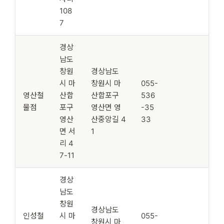
108
7
경상
남도
창원
경상남도
시 마
창원시 마
055-
영산철
산합
산합포구
536
물점
포구
영산면 영
-35
영산
산중앙길 4
33
면 서
1
리 4
7-11
경상
남도
창원
경상남도
인성철
시 마
055-
창원시 마