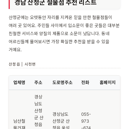
경남 산청군 철물점 추천 리스트
산청군에는 오랫동안 자리를 지켜온 믿을 만한 철물점들이
여러 곳 있어요. 주민들 사이에서 입소문이 좋은 곳들은 대부분
친절한 서비스와 양질의 제품으로 소문이 났답니다. 동네
어르신들께 물어보시면 가장 확실한 추천을 받을 수 있을
거예요.
산청읍 | 시천면
업체명
주소
도로명주소
전화
홈페이지
경상
남도
산청
경상남도
055-
군 산
남산철
산청군 산
973
청읍
물건재
청읍 웅석
-674