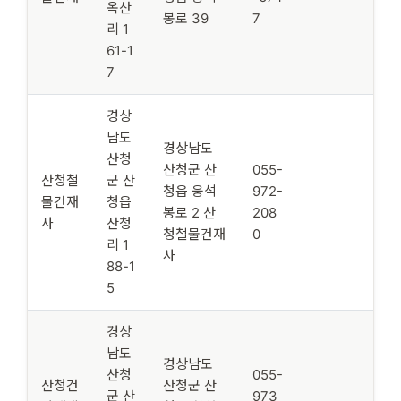
옥산
봉로 39
7
리 1
61-1
7
경상
남도
경상남도
산청
산청군 산
055-
산청철
군 산
청읍 웅석
972-
물건재
청읍
봉로 2 산
208
사
산청
청철물건재
0
리 1
사
88-1
5
경상
남도
경상남도
산청
055-
산청건
산청군 산
군 산
973