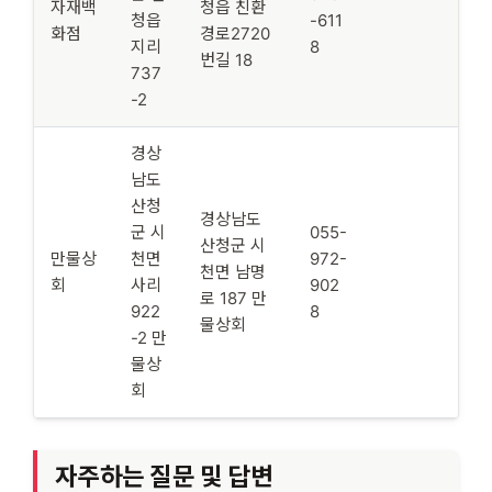
자재백
청읍 친환
청읍
-611
화점
경로2720
지리
8
번길 18
737
-2
경상
남도
산청
경상남도
군 시
055-
산청군 시
만물상
천면
972-
천면 남명
회
사리
902
로 187 만
922
8
물상회
-2 만
물상
회
자주하는 질문 및 답변