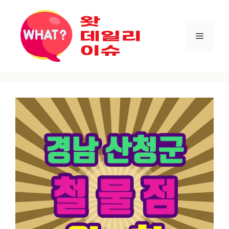
컨텐츠로
건너뛰기
메뉴