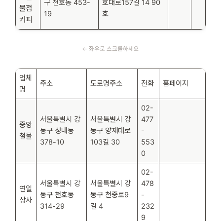
구 천호동 453-
호대로157길 14 90
물점
19
호
커피
업체
주소
도로명주소
전화
홈페이지
명
02-
서울특별시 강
서울특별시 강
477
중앙
동구 성내동
동구 양재대로
-
철물
378-10
103길 30
553
0
02-
서울특별시 강
서울특별시 강
478
연일
동구 천호동
동구 천중로9
-
상사
314-29
길 4
232
9