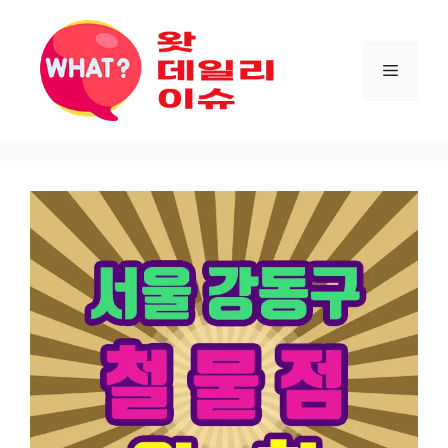
컨텐츠로
건너뛰기
메뉴