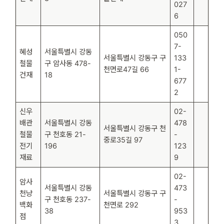
027
6
050
7-
혜성
서울특별시 강동
서울특별시 강동구 구
133
철물
구 암사동 478-
천면로47길 66
1-
건재
18
677
2
신우
02-
배관
서울특별시 강동
478
서울특별시 강동구 천
철물
구 천호동 21-
-
중로35길 97
전기
196
123
재료
9
02-
암사
서울특별시 강동
473
천냥
서울특별시 강동구 구
구 천호동 237-
-
백화
천면로 292
38
953
점
3