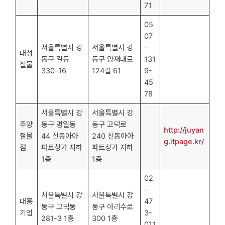
71
05
07
서울특별시 강
서울특별시 강
-
대성
동구 길동
동구 양재대로
131
철물
330-16
124길 61
9-
45
78
서울특별시 강
서울특별시 강
주양
동구 명일동
동구 고덕로
http://juyan
철물
44 신동아아
240 신동아아
g.itpage.kr/
점
파트상가 지하
파트상가 지하
1층
1층
02
-
서울특별시 강
서울특별시 강
대흥
47
동구 고덕동
동구 아리수로
기업
3-
281-3 1층
300 1층
011