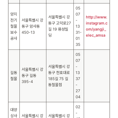
05
양지
07
서울특별시 강
http://www.
전기
서울특별시 강
-
동구 고덕로27
instagram.c
철물
동구 암사동
13
길 19 용성빌
om/yangji_
보수
450-13
31-
딩
elec_amsa
공사
01
35
05
07
서울특별시 강
-
서울특별시 강
길동
동구 천호대로
13
동구 길동
철물
185길 75 길
37
395-4
동철물점
-
27
04
02
대양
-
상사
서울특별시 강
서울특별시 강