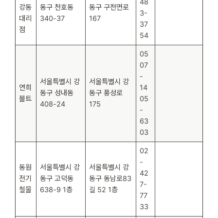
48
강동
동구 천호동
동구 구천면로
3-
대리
340-37
167
37
점
54
05
07
-
서울특별시 강
서울특별시 강
연희
14
동구 성내동
동구 풍성로
볼트
05
408-24
175
-
63
03
02
-
동원
서울특별시 강
서울특별시 강
42
전기
동구 고덕동
동구 동남로83
7-
철물
638-9 1층
길 52 1층
77
33