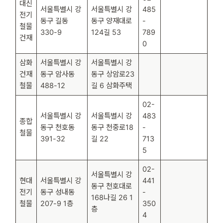
대신
서울특별시 강
서울특별시 강
485
전기
동구 길동
동구 양재대로
-
철물
330-9
124길 53
789
건재
0
삼화
서울특별시 강
서울특별시 강
건재
동구 암사동
동구 상암로23
철물
488-12
길 6 삼화주택
02-
서울특별시 강
서울특별시 강
483
종합
동구 천호동
동구 천중로18
-
철물
391-32
길 22
713
5
02-
서울특별시 강
현대
서울특별시 강
441
동구 천호대로
전기
동구 성내동
-
168나길 26 1
철물
207-9 1층
350
층
4