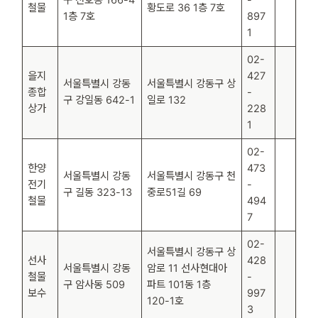
구 천호동 166-4
-
철물
황도로 36 1층 7호
1층 7호
897
1
02-
을지
427
서울특별시 강동
서울특별시 강동구 상
종합
-
구 강일동 642-1
일로 132
상가
228
1
02-
한양
473
서울특별시 강동
서울특별시 강동구 천
전기
-
구 길동 323-13
중로51길 69
철물
494
7
02-
서울특별시 강동구 상
선사
428
서울특별시 강동
암로 11 선사현대아
철물
-
구 암사동 509
파트 101동 1층
보수
997
120-1호
3