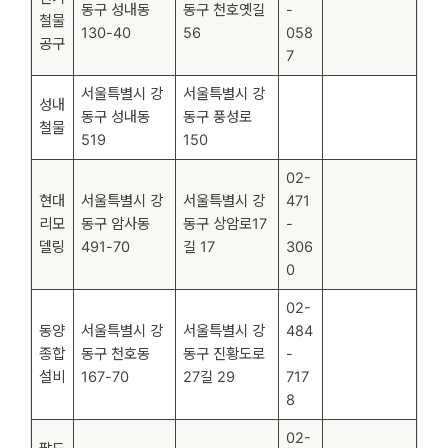
동구 성내동
동구 천호옛길
-
철물
130-40
56
058
공구
7
서울특별시 강
서울특별시 강
성내
동구 성내동
동구 풍성로
철물
519
150
02-
현대
서울특별시 강
서울특별시 강
471
리모
동구 암사동
동구 상암로17
-
델링
491-70
길 17
306
0
02-
동양
서울특별시 강
서울특별시 강
484
종합
동구 천호동
동구 진황도로
-
설비
167-70
27길 29
717
8
02-