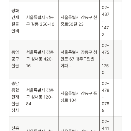
02-
평화
487
건재
서울특별시 강동
서울특별시 강동구 천
-
철물
구 길동 356-10
중로50길 23
147
설비
2
02-
동양
서울특별시 강동
서울특별시 강동구 성
475
공구
구 성내동 420-
안로 67 대주그린빌
-
철물
16
아파트
175
0
충남
02-
종합
서울특별시 강동
478
서울특별시 강동구 풍
건재
구 성내동 120-
-
성로 104
철물
84
078
상사
5
02-
신흥
441