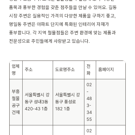
품목과 풍부한 경험을 갖춘 점주들을 만날 수 있어요. 길동
시장 주변은 실용적인 가격의 다양한 제품을 구하기 좋고,
명일동 주변은 아파트 단지에 특화된 인테리어 자재가
풍부합니다. 각 지역 철물점들은 주변 환경에 맞는 제품과
전문성으로 주민들에게 사랑받고 있습니다.
업체
전
주소
도로명주소
홈페이지
명
화
02
부흥
-
서울특별시 강
서울특별시 강
철물
48
동구 성내3동
동구 풍성로
공구
3-
420-43 1층
182 1층
건재
34
55
02