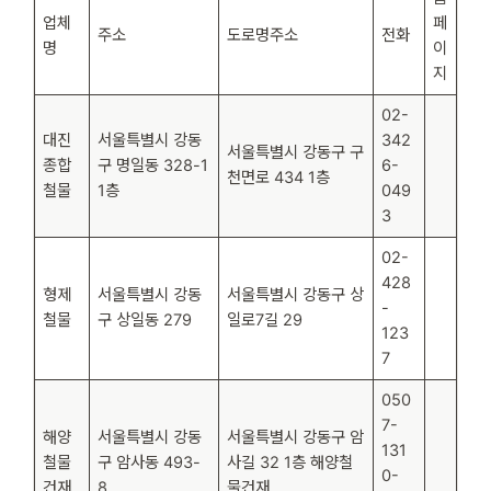
업체
페
주소
도로명주소
전화
명
이
지
02-
대진
서울특별시 강동
342
서울특별시 강동구 구
종합
구 명일동 328-1
6-
천면로 434 1층
철물
1층
049
3
02-
428
형제
서울특별시 강동
서울특별시 강동구 상
-
철물
구 상일동 279
일로7길 29
123
7
050
7-
해양
서울특별시 강동
서울특별시 강동구 암
131
철물
구 암사동 493-
사길 32 1층 해양철
0-
건재
8
물건재