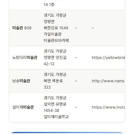
14 1층
경기도 가평군
청평면
미술관
609
북한강로 1549
–
–
가일미술관
미술관609카페
경기도 가평군
노랑다리
미술관
청평면 양진길
–
https://yellowbridge.k
42-12
경기도 가평군
남송
미술관
북면 백둔로
–
http://www.namsonga
322
경기도 가평군
설악면 유명로
설미재
미술관
–
https://www.instagra
1454-38
설미재미술학교